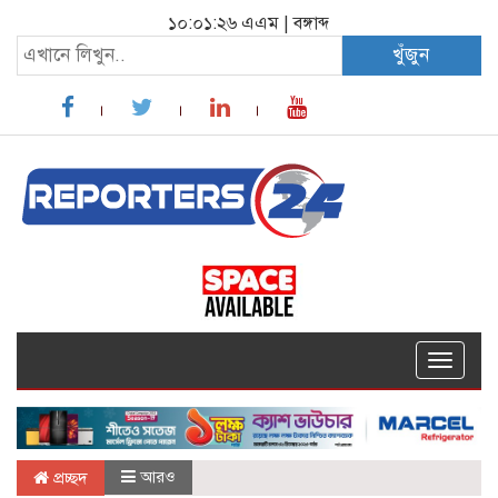
১০:০১:২৭ এএম
|
বঙ্গাব্দ
খুঁজুন
Toggle
navigat
আরও
প্রচ্ছদ