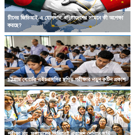
চীনের জিডিআই-এ যোগদান: বাংলাদেশের সামনে কী অপেক্ষা
করছে?
চট্টগ্রাম বোর্ডের এইচএসসির স্থগিত পরীক্ষার নতুন রুটিন প্রকাশ
পরীক্ষা নয়, ফলাফলের ভিত্তিতেই একাদশ শ্রেণিতে ভর্তি