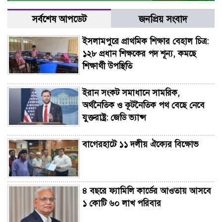
সর্বশেষ আপডেট
জনপ্রিয় সংবাদ
ইসলামপুরে প্রাথমিক শিক্ষার বেহাল চিত্র:
১২৮ প্রধান শিক্ষকের পদ শূন্য, কমছে
শিক্ষার্থী উপস্থিতি
ইরান সংকট সমাধানে সামরিক,
অর্থনৈতিক ও কূটনৈতিক পথ বেছে নেবে
যুক্তরাষ্ট্র: জেডি ভ্যান্স
বাগেরহাটে ১১ দলীয় ঐক্যের বিক্ষোভ
৪ বছরে ফ্যামিলি কার্ডের আওতায় আসবে
১ কোটি ৬০ লাখ পরিবার