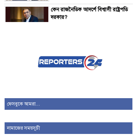
কেন রাজনৈতিক আদর্শে বিশ্বাসী রাষ্ট্রপতি
দরকার?
রাষ্ট্রপতি নির্বাচন ২০ আগস্ট
যদি সংসদ বয়কট করে রাজপথে আসি দুই
দিনও টিকতে পারবেন না: মুফতি আমির
হামজা
তরুণদের আন্দোলন নরেন্দ্র মোদিকে
ফেসবুকে আমরা...
ভীষণভাবে দুর্বল করেছে: সোনম ওয়াংচুক
ঢাকার চারপাশের নদীদূষণ রোধে
নামাজের সময়সূচী
কর্মপরিকল্পনার নির্দেশ