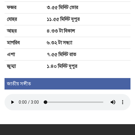
ফজর
৩.৫৫ মিনিট ভোর
দৌলতপুরে পদ্মার পাড় ধসে ২ শিশু
যোহর
১১.৫৫ মিনিট দুপুর
নদীতে, নিখোঁজ ১
আছর
৪.৩৩ টা বিকাল
মাগরিব
৬.৩২ টা সন্ধ্যা
এশা
৭.৫৫ মিনিট রাত
জুম্মা
১.৪০ মিনিট দুপুর
জাতীয় সঙ্গীত