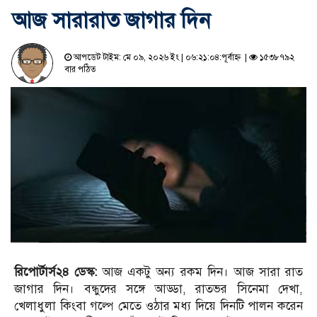
আজ সারারাত জাগার দিন
আপডেট টাইম: মে ০৯, ২০২৬ ইং | ০৬:২১:০৪:পূর্বাহ্ন |
১৫৩৮৭৯২
বার পঠিত
রিপোর্টার্স২৪ ডেস্ক:
আজ একটু অন্য রকম দিন। আজ সারা রাত
জাগার দিন। বন্ধুদের সঙ্গে আড্ডা, রাতভর সিনেমা দেখা,
খেলাধুলা কিংবা গল্পে মেতে ওঠার মধ্য দিয়ে দিনটি পালন করেন