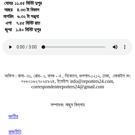
যোহর
১১.৫৫ মিনিট দুপুর
প
আছর
৪.৩৩ টা বিকাল
আজ বিএনপির স্থায়ী কমিটির বৈঠক,
ফ
মাগরিব
৬.৩২ টা সন্ধ্যা
খবর
প্রধান আলোচ্য বিষয় হতে পারে রাষ্ট্রপতি
ন
এশা
৭.৫৫ মিনিট রাত
নির্বাচন
জুম্মা
১.৪০ মিনিট দুপুর
প
জাতীয় সঙ্গীত
শ
ফ
অফিস : বাসা- ৩১, রোড- ১, ব্লক - এ , নিকেতন, গুলশান-১২১২, ঢাকা, মোবাইল নং:
স
+৮৮০১৬২৭০২৫৯২৪, ইমেইল: info@reporters24.com,
উ
correspondentreporters24@gmail.com
সম্পাদক: মাছুম বিল্লাহ
স
জাতীয়
উ
রাজনীতি