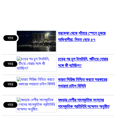
ম
খ
স
ভ
প
মরক্কো থেকে সাঁতরে স্পেনে ঢুকছে
দ
খবর
অভিবাসীরা, নিহত বেড়ে ৫৭
ট
আ
ব
চড়ের পর চুল টানাটানি, শুটিংয়ে নোরার
দ
খবর
সঙ্গে কী ঘটেছিল?
ন
অ
ভারত সিরিজ নিশ্চিত করতে সরকারের
খবর
সহায়তা চাইল বিসিবি
ন
বগুড়ায় দেশীয় সাংস্কৃতিক সংসদের
ব
খবর
সাংস্কৃতিক প্রতিনিধি সম্মেলন অনুষ্ঠিত
প
ব