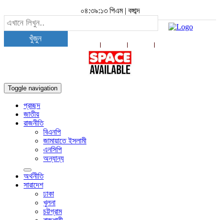
০৪:৩৯:১৩ পিএম
|
বঙ্গাব্দ
খুঁজুন
Toggle navigation
প্রচ্ছদ
জাতীয়
রাজনীতি
বিএনপি
জামায়াতে ইসলামী
এনসিপি
অন্যান্য
অর্থনীতি
সারাদেশ
ঢাকা
খুলনা
চট্টগ্রাম