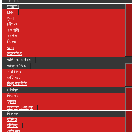
অর্থনীতি
সারাদেশ
ঢাকা
খুলনা
চট্টগ্রাম
রাজশাহী
বরিশাল
সিলেট
রংপুর
ময়মনসিংহ
আইন ও অপরাধ
আন্তর্জাতিক
সারা বিশ্ব
জাতিসংঘ
বিশ্ব রাজনীতি
খেলাধুলা
ক্রিকেট
ফুটবল
অন্যান্য খেলাধুলা
বিনোদন
বলিউড
হলিউড
ছোট পর্দা