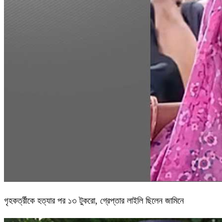
গৃহকর্ত্রীকে হত্যার পর ১৩ টুকরো, গ্রেপ্তার লাইলি ছিলেন জামিনে