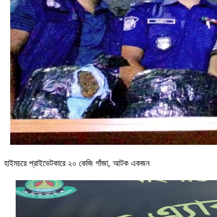
হাইমচরে প্রাইভেটকারে ২০ কেজি গাঁজা, আটক একজন